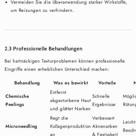
Vermeiden Sie die Überanwendung starker Wirkstoffe,
um Reizungen zu verhindern.
2.3 Professionelle Behandlungen
Bei hartnäckigen Texturproblemen können professionelle
Eingriffe einen erheblichen Unterschied machen:
Behandlung
Was es bewirkt
Vorteile
N
Entfernt
Chemische
Schnelle
Mögli
abgestorbene Haut
Peelings
Ergebnisse
Rötun
und glättet Narben
Regt die
Verbessert
Leich
Microneedling
Kollagenproduktion
Aknenarben
Besch
an
& Festigkeit