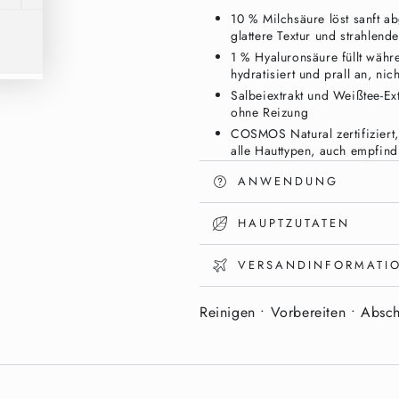
Milchsäure
Milchsäure
10 % Milchsäure löst sanft a
&amp;
&amp;
glattere Textur und strahlen
Hyaluronsäure
Hyaluronsäure
1 % Hyaluronsäure füllt währe
|
|
hydratisiert und prall an, ni
Vixxar
Vixxar
Salbeiextrakt und Weißtee-Ex
ohne Reizung
COSMOS Natural zertifiziert,
alle Hauttypen, auch empfind
Über Nacht einwirkende Leav
ANWENDUNG
Schlafs
HAUPTZUTATEN
Peelen, Aufhellen
einem Schritt
VERSANDINFORMATI
Reinigen • Vorbereiten • Absch
Die meisten Peelings treffen ei
Behandlungen entziehen Feucht
gespannt, gereizt und empfindl
vereint beides in einem Schritt.
feuchtigkeitsspendendste AHA – 