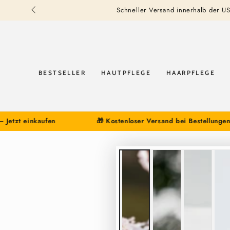
ZUM INHALT
Schneller Versand innerhalb der US
SPRINGEN
BESTSELLER
HAUTPFLEGE
HAARPFLEGE
nkaufen
🎁 Kostenloser Versand bei Bestellungen über 35
ZU DEN
PRODUKTINFORMATIONEN
SPRINGEN