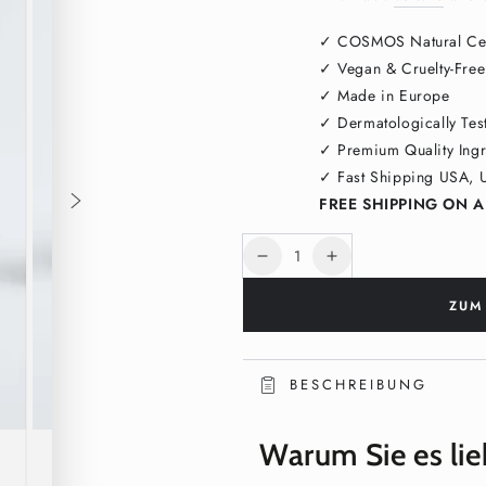
Ã
✓ COSMOS Natural Cer
✓ Vegan & Cruelty-Free
✓ Made in Europe
✓ Dermatologically Tes
✓ Premium Quality Ingr
✓ Fast Shipping USA, 
FREE SHIPPING ON A
Anzahl
Verringere
Erhöhe
die
die
ZUM
Menge
Menge
für
für
AHA
AHA
Peeling
Peeling
BESCHREIBUNG
Konzentrat
Konzentrat
30ml
30ml
Warum Sie es li
–
–
10%
10%