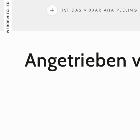
WERDE MITGLIED IM CLUB
IST DAS VIXXAR AHA PEELING
Angetrieben 