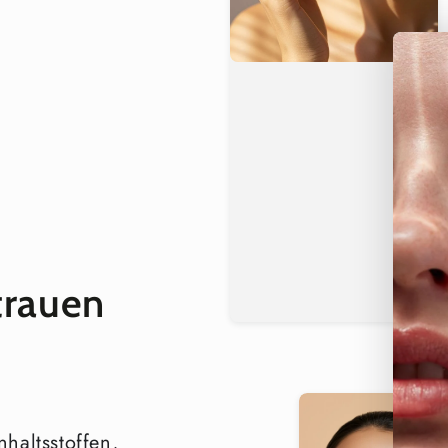
€
Vervollständigen
Gesichtsseren
– kombinieren
oder Hyaluronsäure-Serum
Bio-Gesichtscremes
– verwe
Feuchtigkeitscreme, um die F
Entdecken Sie alle Vixxar Ge
Saubere Schönhei
COSMOS Natural zertifizier
trauen
Vegan & tierversuchsfrei
Glutenfrei & nussfrei
Allergenfrei gekennzeichnet
Parabenfrei & ohne synthetis
Zutaten ohne GVO-Zertifizie
Recycelbare Verpackung
nhaltsstoffen,