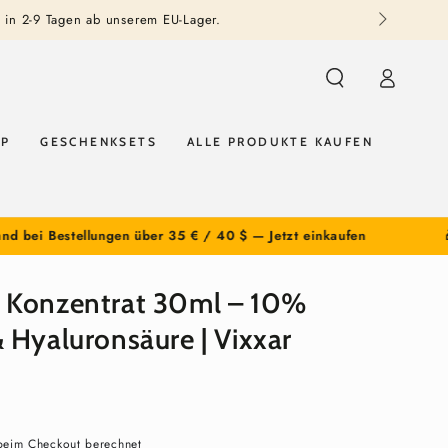
n in 2-9 Tagen ab unserem EU-Lager.
Einloggen
YP
GESCHENKSETS
ALLE PRODUKTE KAUFEN
estellungen über 35 € / 40 $ — Jetzt einkaufen
🎁 Kosten
 Konzentrat 30ml – 10%
 Hyaluronsäure | Vixxar
eim Checkout berechnet