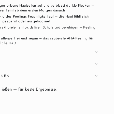
bgestorbene Hautzellen auf und verblasst dunkle Flecken –
derer Teint ab dem ersten Morgen danach
nd des Peelings Feuchtigkeit auf – die Haut fühlt sich
cht gespannt oder ausgetrocknet
trakt bieten antioxidativen Schutz und beruhigen – Peeling
 allergenfrei und vegan – das sauberste AHA-Peeling für
liche Haut
e-on-Formel – kein Abspülen nötig, wirkt während des
 & Hydratisieren – alles in
ONEN
ließen — für beste Ergebnisse.
ne Wahl – erneuern oder hydratisieren. Harte AHA-
igkeit während der Anwendung, wodurch die Haut
icher wird. Das
Vixxar AHA Peeling Konzentrat 30ml
 10 % Milchsäure – das sanfteste und
löst abgestorbene Hautzellen auf und verblasst dunkle