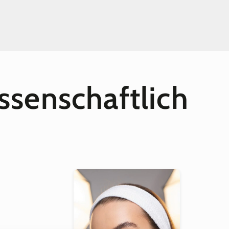
Peeling
Peeling
onzentrat
Milchsäure + 1
Normalerwei
Nein
se kein HA
Kann die Haut
sanftestes AHA
Oft reizend
ssenschaftlich
mikrorissig machen
über Nacht
Manchmal
Nein – abspülen
 ECOCERT
Selten
Selten
Ja
Minimal
Nicht immer
Nicht immer