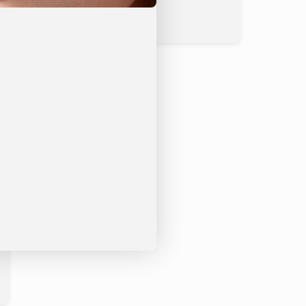
tionen
rktagen – kostenloser Versand bei Bestellungen über 100
 und Europa in 2–7 Werktagen, je nach gewählter
er Versand bei qualifizierten Bestellungen verfügbar.
re Haut – jeden Morgen danach. Erleben Sie das Vixxar
püren Sie den Unterschied, den ein wirklich
ing schon ab der ersten Anwendung macht.