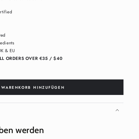
tified
ted
edients
UK & EU
LL ORDERS OVER €35 / $40
 WARENKORB HINZUFÜGEN
eben werden