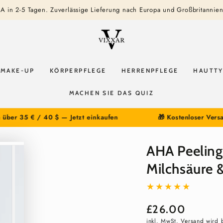
A in 2-5 Tagen. Zuverlässige Lieferung nach Europa und Großbritannie
MAKE-UP
KÖRPERPFLEGE
HERRENPFLEGE
HAUTT
MACHEN SIE DAS QUIZ
 € / 40 $ — Jetzt einkaufen
🎁 Kostenloser Versand bei B
AHA Peeling
Milchsäure &
£26.00
Regulärer
Preis
inkl. MwSt.
Versand
wird b