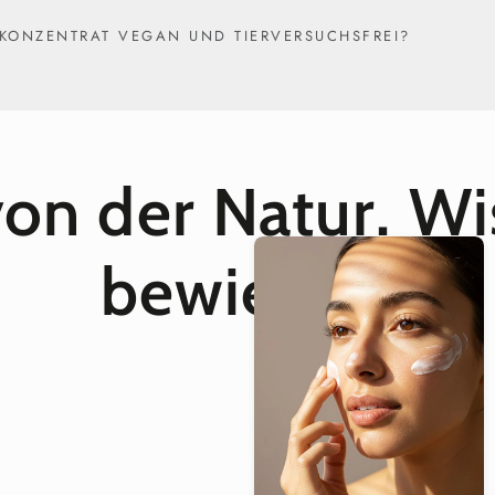
K
 KONZENTRAT VEGAN UND TIERVERSUCHSFREI?
Feuchtigkeitsspend
Ja – 
endes AHA
% HA
Für empfindliche
Ja – 
von
der Natur
. Wi
Haut geeignet
Leave-On-Formel
Ja – 
bewiesen.
COSMOS
Ja –
zertifiziert
Dunkle Flecken
Ja
verblassen
Vegan
Ja