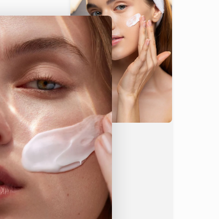
“
 Sie Ihre Aufhellungsroutine
 Sie an Peeling-freien Abenden mit einem Vitamin-C-
nden Sie danach eine COSMOS-zertifizierte
euchtigkeit nach dem Peeling wiederherzustellen
sichtswasser
t, der Sie vertrauen können
t (ECOCERT)
che Duftstoffe
rung