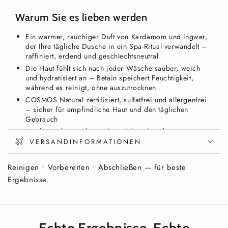
Körperwaschgel,
Körperwaschgel,
Ingwer
Ingwer
Warum Sie es lieben werden
&amp;
&amp;
rauchiger
rauchiger
Ein warmer, rauchiger Duft von Kardamom und Ingwer,
Kardamom
Kardamom
der Ihre tägliche Dusche in ein Spa-Ritual verwandelt –
490ml
490ml
raffiniert, erdend und geschlechtsneutral
–
–
Die Haut fühlt sich nach jeder Wäsche sauber, weich
Amber
Amber
und hydratisiert an – Betain speichert Feuchtigkeit,
Edition
Edition
während es reinigt, ohne auszutrocknen
|
|
COSMOS Natural zertifiziert, sulfatfrei und allergenfrei
Vixxar
Vixxar
– sicher für empfindliche Haut und den täglichen
Gebrauch
Reicher Schaum, der rückstandslos abspült –
Quittenfruchtextrakt nährt und revitalisiert
VERSANDINFORMATIONEN
Markante bernsteinfarbene Flasche – dieselbe Premium-
Formel in einem warmen, erdigen Design, perfekt zum
Reinigen • Vorbereiten • Abschließen — für beste
Verschenken oder für die Badezimmerdekoration
Ergebnisse.
Die gleiche Spa-Formel. Ein neues Design.
Das
Vixxar Hand- & Body Wash Ingwer & Rauchiger
Kardamom 490ml Amber Edition
enthält dieselbe