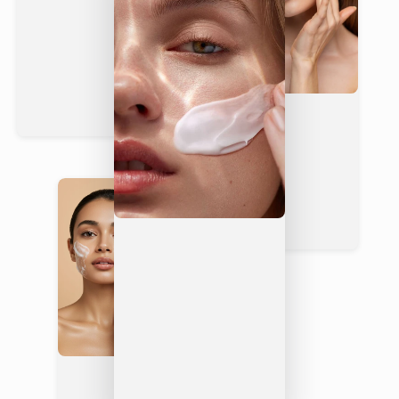
markante bernsteinfarbene Flasche, Spa-Qualitätsformel,
saubere Schönheitsstandards
Bestes veganes Duschgel für den täglichen Gebrauch
– 100 % pflanzlich, tierversuchsfrei, sicher für Hände
und Körper
Wie es sich vergleicht
Vixxar
Norm
Ingwer &
ales
Seifenst
Kardamom
Dusc
ück
Waschgel
hgel
Meist
Sulfatfrei
Ja
ens
Oft nein
nein
Kann die
Feuchtigke
Ja – Betain
Minim
Haut
itsspenden
speichert
al
austrock