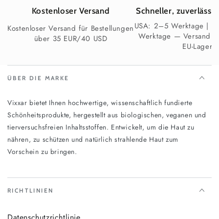
Ihre Wäsche mit einer tiefenwirksamen Körpercreme für
den ganzen Tag weiche Haut
Kostenloser Versand
Schneller, zuverlässi
Herrenpflege-Kollektion
– entdecken Sie die
USA: 2–5 Werktage | E
Kostenloser Versand für Bestellungen
vollständige Vixxar-Pflegeserie, die speziell für
Werktage — Versand a
über 35 EUR/40 USD
Männerhaut entwickelt wurde
EU-Lager
Entdecken Sie alle Vixxar Körperpflegeprodukte
Saubere Schönheit, der Sie vertrauen
ÜBER DIE MARKE
können
COSMOS Natural zertifiziert (ECOCERT)
Vixxar bietet Ihnen hochwertige, wissenschaftlich fundierte
Vegan & tierversuchsfrei
Schönheitsprodukte, hergestellt aus biologischen, veganen und
Glutenfrei & nussfrei
tierversuchsfreien Inhaltsstoffen. Entwickelt, um die Haut zu
Allergenfrei
nähren, zu schützen und natürlich strahlende Haut zum
Sulfatfrei & parabenfrei
Vorschein zu bringen.
Frei von synthetischen Duftstoffen
GVO-freie Inhaltsstoffe
100 % recycelbare Verpackung
RICHTLINIEN
Versandinformationen
Datenschutzrichtlinie