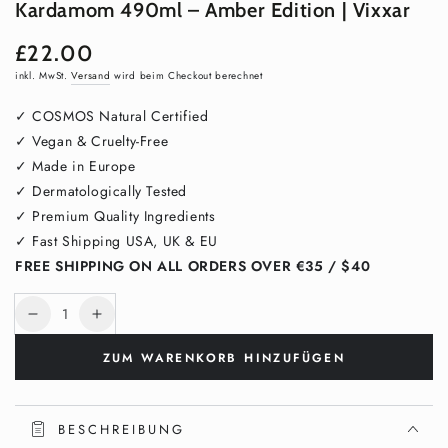
Kardamom 490ml – Amber Edition | Vixxar
£22.00
Regulärer
Preis
inkl. MwSt.
Versand
wird beim Checkout berechnet
✓ COSMOS Natural Certified
✓ Vegan & Cruelty-Free
✓ Made in Europe
✓ Dermatologically Tested
✓ Premium Quality Ingredients
✓ Fast Shipping USA, UK & EU
FREE SHIPPING ON ALL ORDERS OVER €35 / $40
Anzahl
Verringere
Erhöhe
die
die
ZUM WARENKORB HINZUFÜGEN
Menge
Menge
für
für
Hand-
Hand-
&amp;
&amp;
BESCHREIBUNG