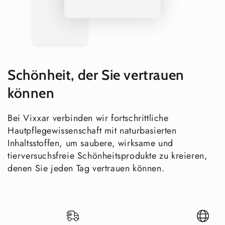
de Formel
Feuchtigkeit
nen
Allergenfr
Ja
Selten
Selten
ei
Schönheit, der Sie vertrauen
COSMOS
Ja –
Selten
Selten
zertifiziert
ECOCERT
können
Premium-
Ja – Amber
Stand
Bei Vixxar verbinden wir fortschrittliche
Verpackun
Minimal
Edition
ard
Hautpflegewissenschaft mit naturbasierten
g
Inhaltsstoffen, um saubere, wirksame und
tierversuchsfreie Schönheitsprodukte zu kreieren,
Nicht
Nicht
Vegan
Ja
denen Sie jeden Tag vertrauen können.
immer
immer
Vervollständigen Sie Ihre Pflegeroutine
Organische Hand- & Körpercremes
– ergänzen Sie