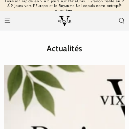
Livraison rapide en 2 à 5 jours aux États-Unis. Livraison fiable en 2
IGNORER LE
à 9 jours vers l'Europe et le Royaume-Uni depuis notre entrepôt
CONTENU
européen.
Actualités