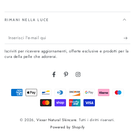
RIMANI NELLA LUCE
Inserisci
l'e-
Iscriviti per ricevere aggiornamenti, offerte esclusive e prodotti per la
mail
cura della pelle che adorerai.
qui
Facebook
Pinterest
Instagram
Modalità
di
pagamento
© 2026,
Vixxar Natural Skincare
. Tutti i diritti riservati.
Powered by Shopify