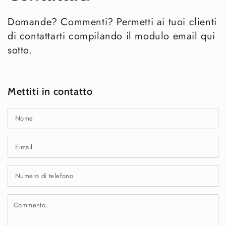
Domande? Commenti? Permetti ai tuoi clienti
di contattarti compilando il modulo email qui
sotto.
Mettiti in contatto
N
E-
ma
*
N
di
te
C