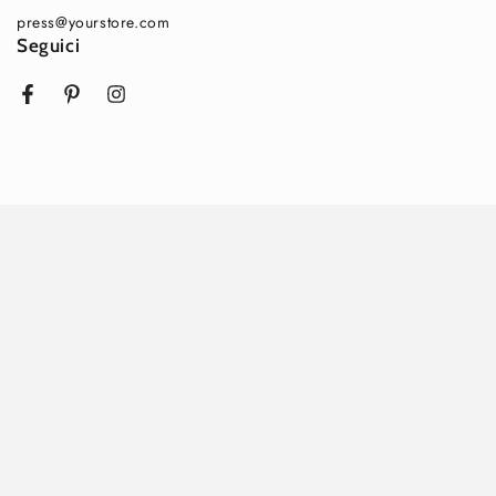

press@yourstore.com
Seguici
Facebook
Pinterest
Instagram