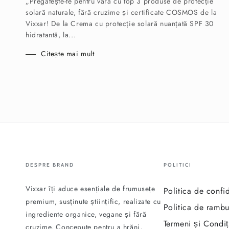
„Pregătește-te pentru vară cu top 3 produse de protecție
solară naturale, fără cruzime și certificate COSMOS de la
Vixxar! De la Crema cu protecție solară nuanțată SPF 30
hidratantă, la...
Citește mai mult
DESPRE BRAND
POLITICI
Vixxar îți aduce esențiale de frumusețe
Politica de confid
premium, susținute științific, realizate cu
Politica de rambu
ingrediente organice, vegane și fără
Termeni și Condiți
cruzime. Concepute pentru a hrăni,