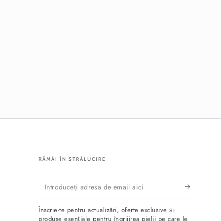
RĂMÂI ÎN STRĂLUCIRE
Introduceți
adresa
Înscrie-te pentru actualizări, oferte exclusive și
de
produse esențiale pentru îngrijirea pielii pe care le