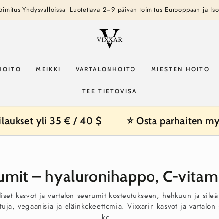
mitus Yhdysvalloissa. Luotettava 2–9 päivän toimitus Eurooppaan ja Iso
HOITO
MEIKKI
VARTALONHOITO
MIESTEN HOITO
TEE TIETOVISA
aukset yli 35 € / 40 $
⭐ Osta parhaiten my
umit – hyaluronihappo, C-vitamiin
liset kasvot ja vartalon seerumit kosteutukseen, hehkuun ja si
uja, vegaanisia ja eläinkokeettomia. Vixxarin kasvot ja vartalon 
ko...