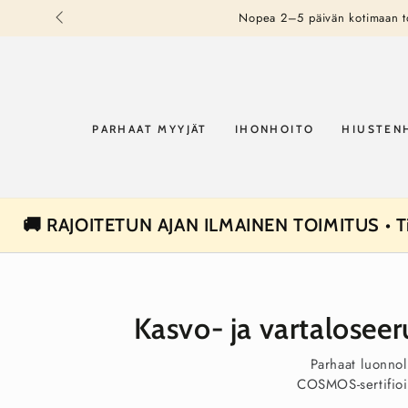
SIIRRY
Nopea 2–5 päivän kotimaan toi
SISÄLTÖÖN
PARHAAT MYYJÄT
IHONHOITO
HIUSTEN
🚚 RAJOITETUN AJAN ILMAINEN TOIMITUS • Til
Kasvo- ja vartaloseer
Parhaat luonnol
COSMOS-sertifioit