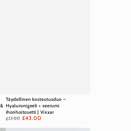
Täydellinen
Täydellinen kosteutusduo –
 &
kosteutusduo
Hyaluronigeeli + seerumi
ihonhoitosetti | Vixxar
–
£43.00
£77.00
Hyaluronigeeli
Normaalihinta
Myyntihinta
+