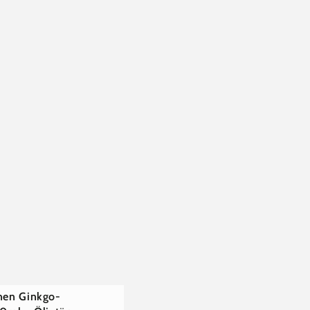
€
en
inen Ginkgo-