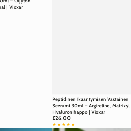
20ml – Öljytön,
l | Vixxar
Peptidinen
Peptidinen Ikääntymisen Vastainen
Ikääntymisen
Seerumi 30ml – Argireline, Matrixyl
Hyaluronihappo | Vixxar
Vastainen
£26.00
Normaalihinta
Seerumi
30ml