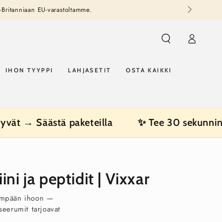
-Britanniaan EU-varastoltamme.
Kirjaudu
sisään
IHON TYYPPI
LAHJASETIT
OSTA KAIKKI
yvät → Säästä paketeilla
✨ Tee 30 sekunnin 
i ja peptidit | Vixxar
leämpään ihoon —
seerumit tarjoavat