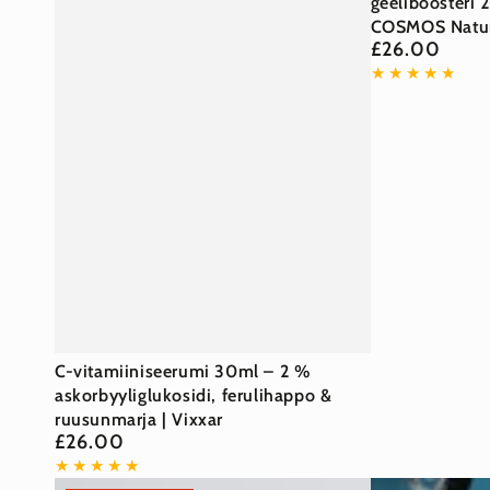
Ginkgo-
geeliboosteri 
COSMOS Natura
geeliboosteri
£26.00
Normaalihinta
20ml
–
Öljytön,
COSMOS
Natural
|
Vixxar
C-
C-vitamiiniseerumi 30ml – 2 %
vitamiiniseerumi
askorbyyliglukosidi, ferulihappo &
ruusunmarja | Vixxar
30ml
£26.00
Normaalihinta
–
2